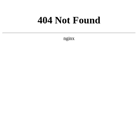
网站地图
请选择
进入手机版
|
继续访问电脑版
设为首页
收藏本站
找回密码
记 住
密码
立即注册
只需一步，快速开始
首页
Portal
红星简介
成绩展示
开班设置
应试指导
招生资讯
师资力量
红星Family
联系我们