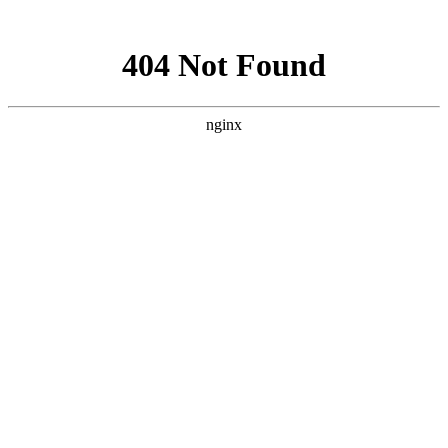
网站地图
请选择
进入手机版
|
继续访问电脑版
设为首页
收藏本站
找回密码
记 住
密码
立即注册
只需一步，快速开始
首页
Portal
红星简介
成绩展示
开班设置
应试指导
招生资讯
师资力量
红星Family
联系我们