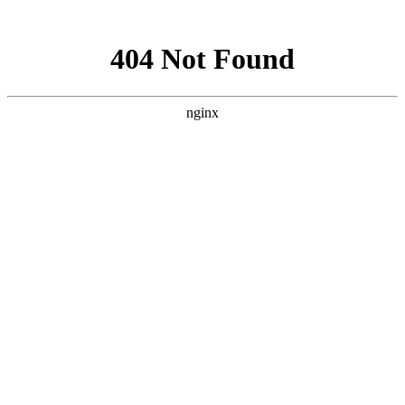
网站地图
请选择
进入手机版
|
继续访问电脑版
设为首页
收藏本站
找回密码
记 住
密码
立即注册
只需一步，快速开始
首页
Portal
红星简介
成绩展示
开班设置
应试指导
招生资讯
师资力量
红星Family
联系我们