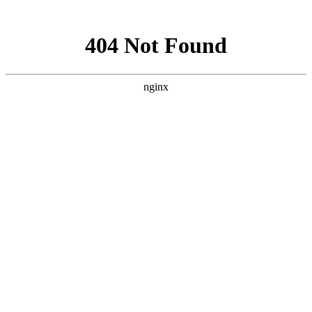
网站地图
请选择
进入手机版
|
继续访问电脑版
设为首页
收藏本站
找回密码
记 住
密码
立即注册
只需一步，快速开始
首页
Portal
红星简介
成绩展示
开班设置
应试指导
招生资讯
师资力量
红星Family
联系我们